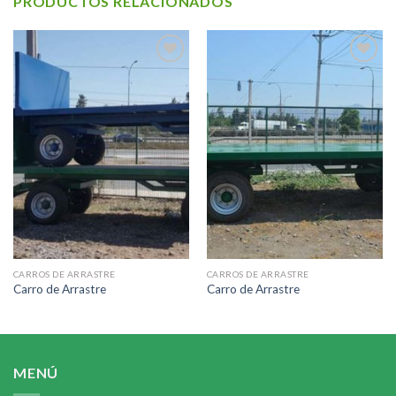
PRODUCTOS RELACIONADOS
Añadir
Añadir
a la
a la
lista de
lista de
deseos
deseos
CARROS DE ARRASTRE
CARROS DE ARRASTRE
Carro de Arrastre
Carro de Arrastre
MENÚ